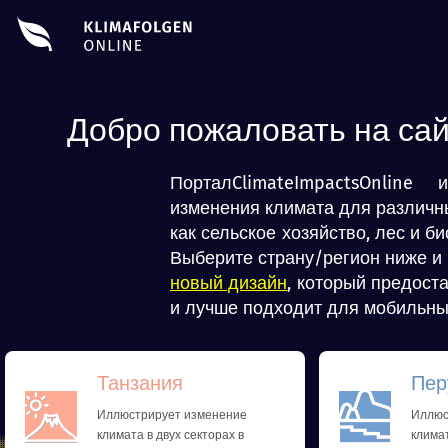
Добро пожаловать на са
Портал
ClimateImpactsOnline
изменения климата для различны
как сельское хозяйство, лес и б
Выберите страну/регион ниже и 
новый дизайн
, который предос
и лучше подходит для мобильны
Танзания
Пер
Иллюстрирует изменение
Иллюс
климата в двух секторах в
климат