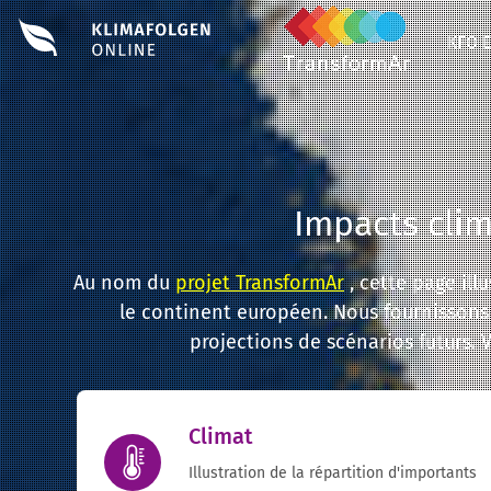
KFO 
Impacts cli
Au nom du
projet TransformAr
, cette page ill
le continent européen. Nous fournissons 
projections de scénarios futurs. V
Climat
Illustration de la répartition d'importants